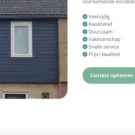
voorkomende installati
Veelzijdig

Kwalitatief

Duurzaam

Vakmanschap

Snelle service

Prijs/ kwaliteit

Contact opnemen