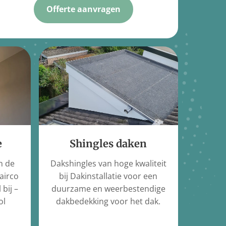
Offerte aanvragen
e
Shingles daken
n de
Dakshingles van hoge kwaliteit
 airco
bij Dakinstallatie voor een
 bij –
duurzame en weerbestendige
ol
dakbedekking voor het dak.