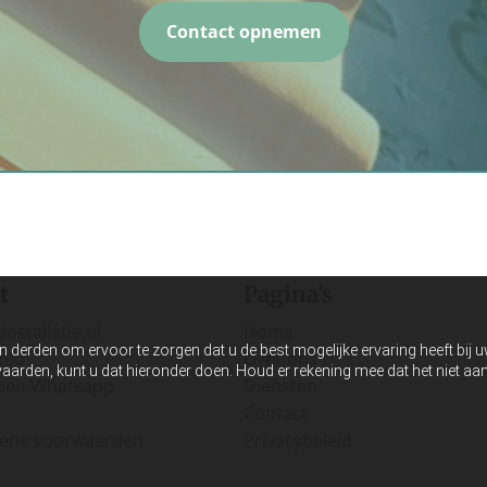
Contact opnemen
t
Pagina's
nstallatie.nl
Home
n derden om ervoor te zorgen dat u de best mogelijke ervaring heeft bij 
100
Over ons
anvaarden, kunt u dat hieronder doen. Houd er rekening mee dat het niet 
een Whatsapp
Diensten
Contact
ene voorwaarden
Privacybeleid