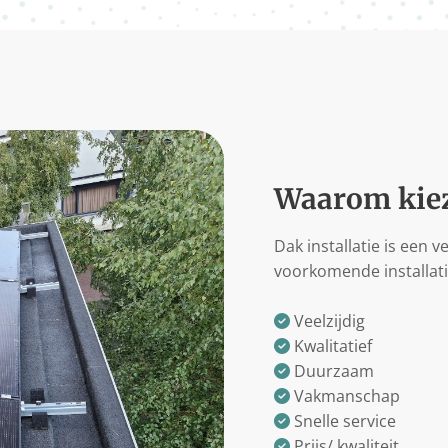
Waarom kiez
Dak installatie is een v
voorkomende installati
Veelzijdig

Kwalitatief

Duurzaam

Vakmanschap

Snelle service

Prijs/ kwaliteit
