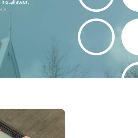
installateur.
met